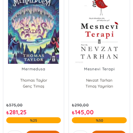
Mermedusa
Mesnevi Terapi
Thomas Taylor
Nevzat Tarhan
Genç Timaş
Timaş Yayınları
₺
375,00
₺
290,00
281,25
145,00
₺
₺
%25
%50