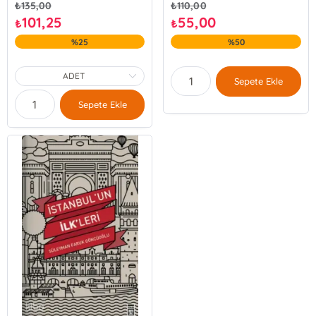
₺
135,00
₺
110,00
101,25
55,00
₺
₺
%25
%50
Sepete Ekle
Sepete Ekle