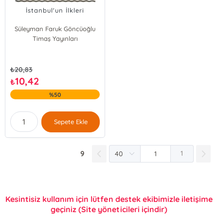
İstanbul'un İlkleri
Süleyman Faruk Göncüoğlu
Timaş Yayınları
₺
20,83
10,42
₺
%50
Sepete Ekle
9
1
Kesintisiz kullanım için lütfen destek ekibimizle iletişime
geçiniz (Site yöneticileri içindir)