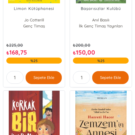
Limon Kütüphanesi
Başarısızlar Kulübü
Jo Cotterill
Anıl Basılı
Genç Timaş
İlk Genç Timaş Yayınları
₺
225,00
₺
200,00
168,75
150,00
₺
₺
%25
%25
Sepete Ekle
Sepete Ekle