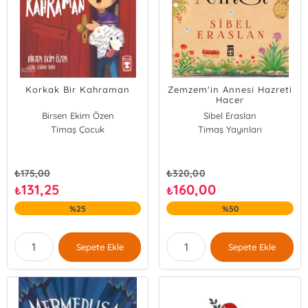
Korkak Bir Kahraman
Zemzem'in Annesi Hazreti
Hacer
Birsen Ekim Özen
Sibel Eraslan
Timaş Çocuk
Timaş Yayınları
₺
175,00
₺
320,00
131,25
160,00
₺
₺
%25
%50
Sepete Ekle
Sepete Ekle