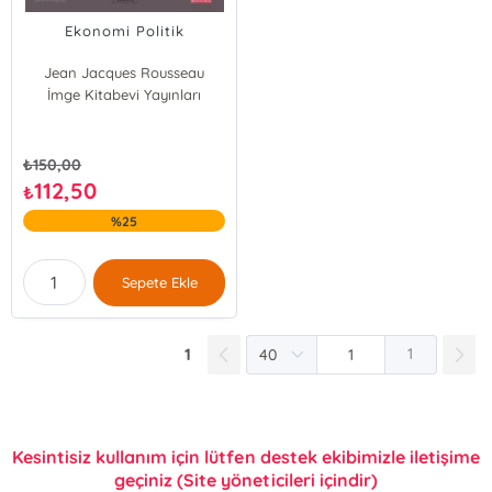
Ekonomi Politik
Jean Jacques Rousseau
İmge Kitabevi Yayınları
₺
150,00
112,50
₺
%25
Sepete Ekle
1
1
Kesintisiz kullanım için lütfen destek ekibimizle iletişime
geçiniz (Site yöneticileri içindir)