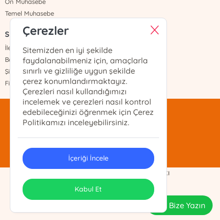
Ön Muhasebe
Temel Muhasebe
Çerezler
Sayfalar
İletişim
Sitemizden en iyi şekilde
Banka Hesapları
faydalanabilmeniz için, amaçlarla
sınırlı ve gizliliğe uygun şekilde
Şifremi Unuttum
çerez konumlandırmaktayız.
Fiyat Listesi
Çerezleri nasıl kullandığımızı
incelemek ve çerezleri nasıl kontrol
edebileceğinizi öğrenmek için Çerez
mentis@mentis.com.tr
Politikamızı inceleyebilirsiniz.
(212)-210-74-74
İçeriği İncele
Demo Ticaret Ltd. Şti. Telif Hakkı
ONSO
Tasarım & Uygulama
Kabul Et
Bize Yazın