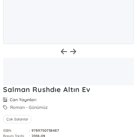
Salman Rushdıe Altın Ev
Can Yayınları
Roman - Günümüz
Çok Satanlar
ISBN
:
9789750738487
Basım Tarihi
:
2018-09