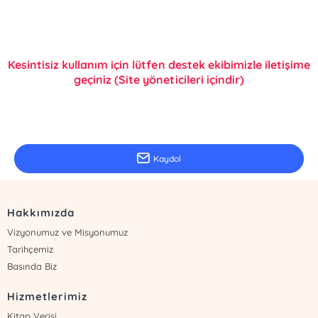
Kesintisiz kullanım için lütfen destek ekibimizle iletişime
geçiniz (Site yöneticileri içindir)
E-Bülten Kayıt
Güncel bilgiler için kayıt olunuz
Kaydol
Hakkımızda
Vizyonumuz ve Misyonumuz
Tarihçemiz
Basında Biz
Hizmetlerimiz
Kitap Verisi