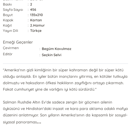
Baskı
:
2
Sayfa Sayısı
:
456
Boyut
:
135x210
Kapak
:
Karton
Kağıt
:
2.Hamur
Yayın Dili
:
Türkçe
Emeği Geçenler
Çevirmen
:
Begüm Kovulmaz
Editör
:
Seçkin Selvi
"Amerika'nın gizli kimliğinin bir süper kahraman değil bir süper kötü
olduğu anlaşıldı. En iyiler bütün inançlarını yitirmiş, en kötüler tutkuyla
dolmuştu ve haksızların öfkesi haklıların zayıflığını ortaya çıkarmıştı.
Fakat cumhuriyet yine de varlığını iyi kötü sürdürdü."
Salman Rushdie Altın Ev'de sadece zengin bir göçmen ailenin
öyküsünü ve Hindistan'daki inşaat ve kara para aklama odaklı mafya
düzenini anlatmıyor. Son yılların Amerika'sının da kapsamlı bir sosyal-
...
siyasal panoramas