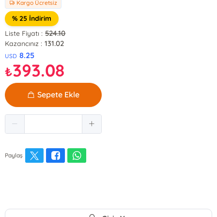
Kargo Ücretsiz
% 25 İndirim
524.10
Liste Fiyatı :
131.02
Kazancınız :
8.25
USD
393.08
₺
Sepete Ekle
Paylaş