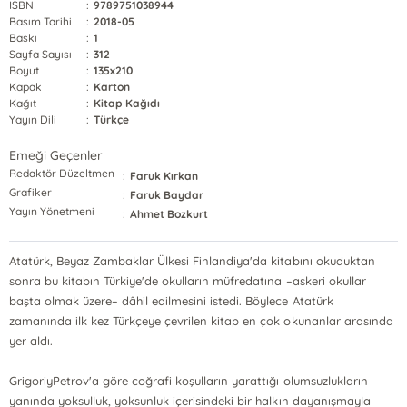
ISBN
:
9789751038944
Basım Tarihi
:
2018-05
Baskı
:
1
Sayfa Sayısı
:
312
Boyut
:
135x210
Kapak
:
Karton
Kağıt
:
Kitap Kağıdı
Yayın Dili
:
Türkçe
Emeği Geçenler
Redaktör Düzeltmen
:
Faruk Kırkan
Grafiker
:
Faruk Baydar
Yayın Yönetmeni
:
Ahmet Bozkurt
Atatürk, Beyaz Zambaklar Ülkesi Finlandiya'da kitabını okuduktan
sonra bu kitabın Türkiye'de okulların müfredatına –askeri okullar
başta olmak üzere– dâhil edilmesini istedi. Böylece Atatürk
zamanında ilk kez Türkçeye çevrilen kitap en çok okunanlar arasında
yer aldı.
GrigoriyPetrov'a göre coğrafi koşulların yarattığı olumsuzlukların
yanında yoksulluk, yoksunluk içerisindeki bir halkın dayanışmayla