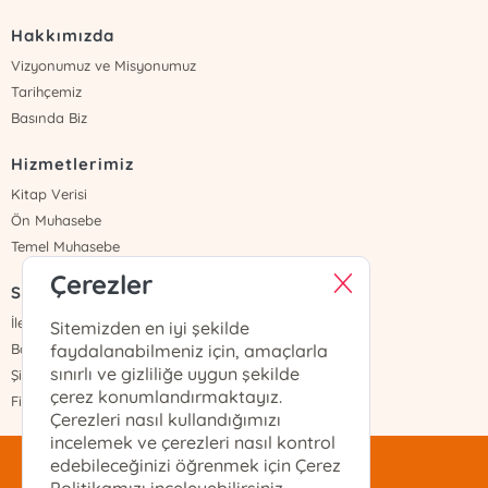
Hakkımızda
Vizyonumuz ve Misyonumuz
Tarihçemiz
Basında Biz
Hizmetlerimiz
Kitap Verisi
Ön Muhasebe
Temel Muhasebe
Çerezler
Sayfalar
İletişim
Sitemizden en iyi şekilde
Banka Hesapları
faydalanabilmeniz için, amaçlarla
sınırlı ve gizliliğe uygun şekilde
Şifremi Unuttum
çerez konumlandırmaktayız.
Fiyat Listesi
Çerezleri nasıl kullandığımızı
incelemek ve çerezleri nasıl kontrol
edebileceğinizi öğrenmek için Çerez
mentis@mentis.com.tr