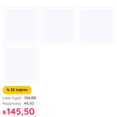
% 25 İndirim
194,00
Liste Fiyatı :
48,50
Kazancınız :
145,50
₺