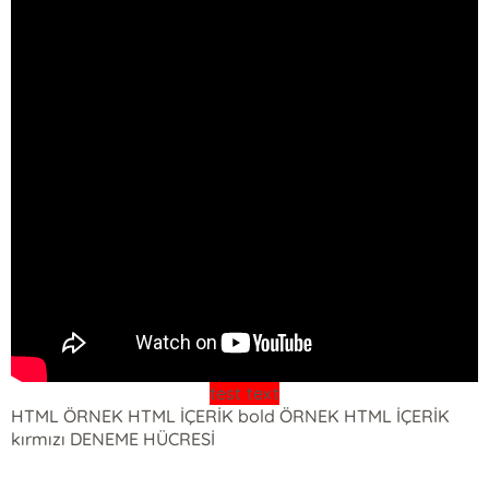
test text
HTML ÖRNEK HTML İÇERİK bold ÖRNEK HTML İÇERİK
kırmızı DENEME HÜCRESİ