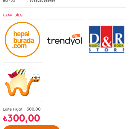
Barkod
:
9786257533959
UYARI BİLGİ
300,00
Liste Fiyatı :
300,00
₺