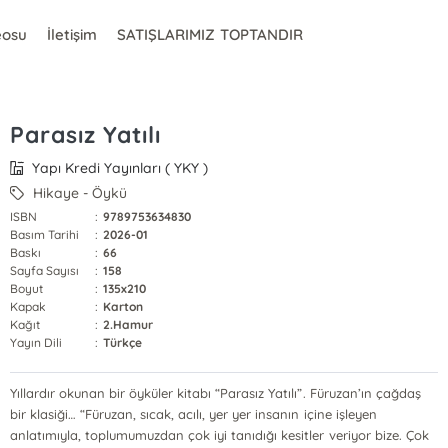
eosu
İletişim
SATIŞLARIMIZ TOPTANDIR
Parasız Yatılı
Yapı Kredi Yayınları ( YKY )
Hikaye - Öykü
ISBN
:
9789753634830
Basım Tarihi
:
2026-01
Baskı
:
66
Sayfa Sayısı
:
158
Boyut
:
135x210
Kapak
:
Karton
Kağıt
:
2.Hamur
Yayın Dili
:
Türkçe
Yıllardır okunan bir öyküler kitabı “Parasız Yatılı”. Füruzan’ın çağdaş
bir klasiği… “Füruzan, sıcak, acılı, yer yer insanın içine işleyen
anlatımıyla, toplumumuzdan çok iyi tanıdığı kesitler veriyor bize. Çok