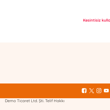
Kesintisiz kull
E-Bülten Kayıt
Güncel bilgiler için kayıt olunuz
Demo Ticaret Ltd. Şti. Telif Hakkı