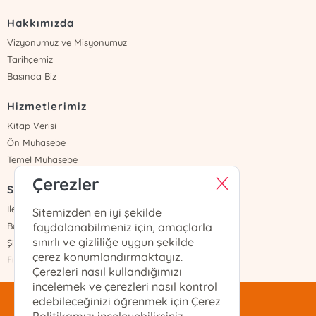
Hakkımızda
Vizyonumuz ve Misyonumuz
Tarihçemiz
Basında Biz
Hizmetlerimiz
Kitap Verisi
Ön Muhasebe
Temel Muhasebe
Çerezler
Sayfalar
İletişim
Sitemizden en iyi şekilde
Banka Hesapları
faydalanabilmeniz için, amaçlarla
sınırlı ve gizliliğe uygun şekilde
Şifremi Unuttum
çerez konumlandırmaktayız.
Fiyat Listesi
Çerezleri nasıl kullandığımızı
incelemek ve çerezleri nasıl kontrol
edebileceğinizi öğrenmek için Çerez
mentis@mentis.com.tr