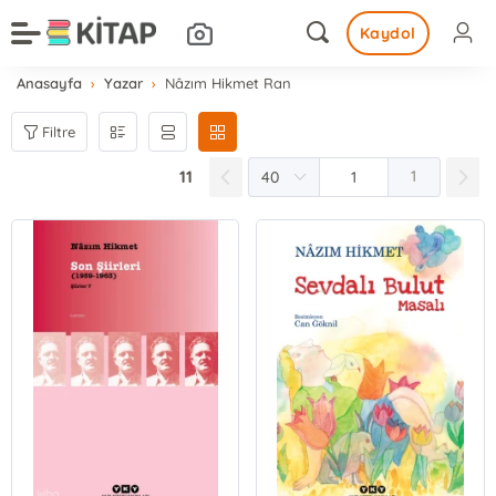
Kaydol
Anasayfa
Yazar
Nâzım Hikmet Ran
Filtre
11
1