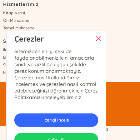
Hizmetlerimiz
Kitap Verisi
Ön Muhasebe
Temel Muhasebe
Çerezler
Sayfalar
İletişim
Sitemizden en iyi şekilde
Banka Hesapları
faydalanabilmeniz için, amaçlarla
sınırlı ve gizliliğe uygun şekilde
Şifremi Unuttum
çerez konumlandırmaktayız.
Fiyat Listesi
Çerezleri nasıl kullandığımızı
incelemek ve çerezleri nasıl kontrol
edebileceğinizi öğrenmek için Çerez
mentis@mentis.com.tr
Politikamızı inceleyebilirsiniz.
(212)-210-74-74
İçeriği İncele
Demo Ticaret Ltd. Şti. Telif Hakkı
ONSO
Tasarım & Uygulama
Kabul Et