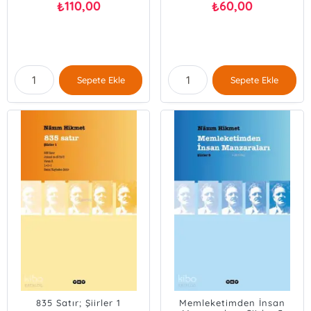
110,00
60,00
₺
₺
Sepete Ekle
Sepete Ekle
835 Satır; Şiirler 1
Memleketimden İnsan