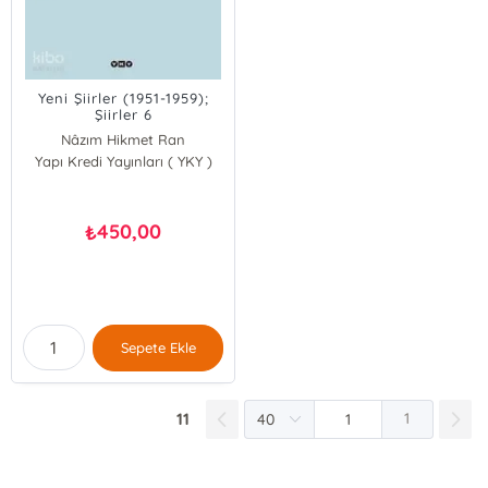
Yeni Şiirler (1951-1959);
Şiirler 6
Nâzım Hikmet Ran
Yapı Kredi Yayınları ( YKY )
450,00
₺
Sepete Ekle
11
1