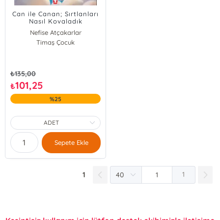
Can ile Canan; Sırtlanları
Nasıl Kovaladık
Nefise Atçakarlar
Timaş Çocuk
₺
135,00
101,25
₺
%25
Sepete Ekle
1
1