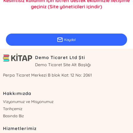
Kesintisiz kullanım için lütfen destek ekibimizle iletişime
geçiniz (Site yöneticileri içindir)
E-Bülten Kayıt
Güncel bilgiler için kayıt olunuz
Kaydol
Demo Ticaret Ltd Şti
Demo Ticaret Site Alt Başlığı
Perpa Ticaret Merkezi B blok Kat: 12 No: 2061
Hakkımızda
Vizyonumuz ve Misyonumuz
Tarihçemiz
Basında Biz
Hizmetlerimiz