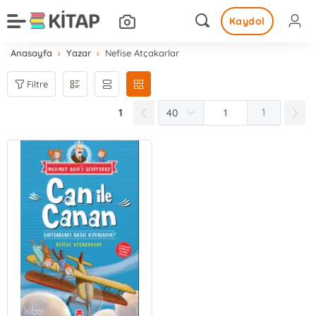
Kaydol
Anasayfa
Yazar
Nefise Atçakarlar
Filtre
1
1