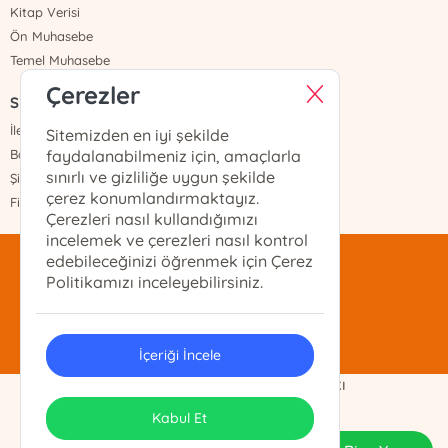
Kitap Verisi
Ön Muhasebe
Temel Muhasebe
Çerezler
Sayfalar
İletişim
Sitemizden en iyi şekilde
Banka Hesapları
faydalanabilmeniz için, amaçlarla
sınırlı ve gizliliğe uygun şekilde
Şifremi Unuttum
çerez konumlandırmaktayız.
Fiyat Listesi
Çerezleri nasıl kullandığımızı
incelemek ve çerezleri nasıl kontrol
edebileceğinizi öğrenmek için Çerez
mentis@mentis.com.tr
Politikamızı inceleyebilirsiniz.
(212)-210-74-74
İçeriği İncele
Demo Ticaret Ltd. Şti. Telif Hakkı
ONSO
Tasarım & Uygulama
Kabul Et