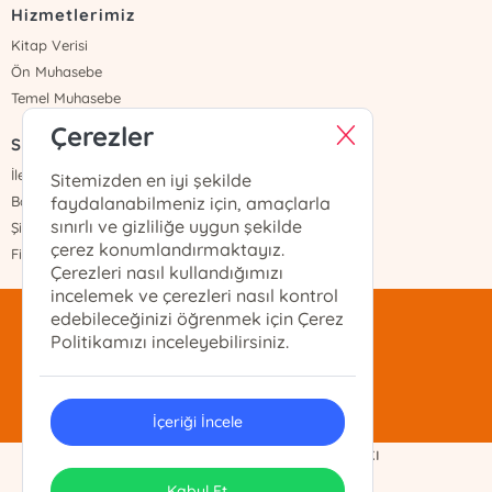
Hizmetlerimiz
Kitap Verisi
Ön Muhasebe
Temel Muhasebe
Çerezler
Sayfalar
İletişim
Sitemizden en iyi şekilde
Banka Hesapları
faydalanabilmeniz için, amaçlarla
sınırlı ve gizliliğe uygun şekilde
Şifremi Unuttum
çerez konumlandırmaktayız.
Fiyat Listesi
Çerezleri nasıl kullandığımızı
incelemek ve çerezleri nasıl kontrol
edebileceğinizi öğrenmek için Çerez
mentis@mentis.com.tr
Politikamızı inceleyebilirsiniz.
(212)-210-74-74
İçeriği İncele
Demo Ticaret Ltd. Şti. Telif Hakkı
ONSO
Tasarım & Uygulama
Kabul Et