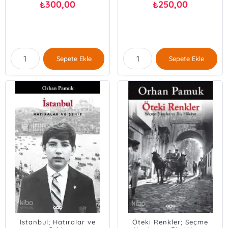
300,00
250,00
₺
₺
Sepete Ekle
Sepete Ekle
İstanbul; Hatıralar ve
Öteki Renkler; Seçme