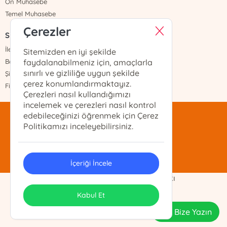
Ön Muhasebe
Temel Muhasebe
Çerezler
Sayfalar
İletişim
Sitemizden en iyi şekilde
Banka Hesapları
faydalanabilmeniz için, amaçlarla
sınırlı ve gizliliğe uygun şekilde
Şifremi Unuttum
çerez konumlandırmaktayız.
Fiyat Listesi
Çerezleri nasıl kullandığımızı
incelemek ve çerezleri nasıl kontrol
edebileceğinizi öğrenmek için Çerez
mentis@mentis.com.tr
Politikamızı inceleyebilirsiniz.
(212)-210-74-74
İçeriği İncele
Demo Ticaret Ltd. Şti. Telif Hakkı
ONSO
Tasarım & Uygulama
Kabul Et
Bize Yazın