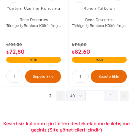
Yöntem Üzerine Konuşma
Ruhun Tutkuları
Rene Descartes
Rene Descartes
Türkiye İş Bankası Kültür Yayınları
Türkiye İş Bankası Kültür Yayınları
₺
104,00
₺
118,00
72,80
82,60
₺
₺
%30
%30
Sepete Ekle
Sepete Ekle
2
1
Kesintisiz kullanım için lütfen destek ekibimizle iletişime
geçiniz (Site yöneticileri içindir)