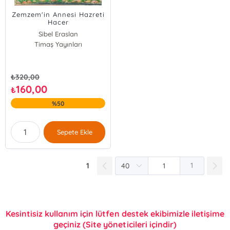
Zemzem'in Annesi Hazreti
Hacer
Sibel Eraslan
Timaş Yayınları
₺
320,00
160,00
₺
%50
Sepete Ekle
1
1
Kesintisiz kullanım için lütfen destek ekibimizle iletişime
geçiniz (Site yöneticileri içindir)