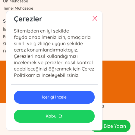
Ön Muhasebe
Temel Muhasebe
Çerezler
Sayfalar
İletişim
Sitemizden en iyi şekilde
Banka Hesapları
faydalanabilmeniz için, amaçlarla
sınırlı ve gizliliğe uygun şekilde
Şifremi Unuttum
çerez konumlandırmaktayız.
Fiyat Listesi
Çerezleri nasıl kullandığımızı
incelemek ve çerezleri nasıl kontrol
edebileceğinizi öğrenmek için Çerez
mentis@mentis.com.tr
Politikamızı inceleyebilirsiniz.
(212)-210-74-74
İçeriği İncele
Demo Ticaret Ltd. Şti. Telif Hakkı
ONSO
Tasarım & Uygulama
Kabul Et
Bize Yazın