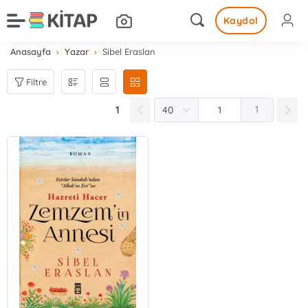
Kaydol
Anasayfa
Yazar
Sibel Eraslan
Filtre
1
1