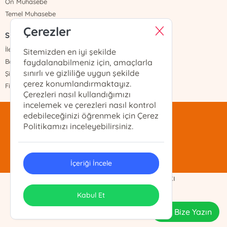
Ön Muhasebe
Temel Muhasebe
Çerezler
Sayfalar
İletişim
Sitemizden en iyi şekilde
Banka Hesapları
faydalanabilmeniz için, amaçlarla
sınırlı ve gizliliğe uygun şekilde
Şifremi Unuttum
çerez konumlandırmaktayız.
Fiyat Listesi
Çerezleri nasıl kullandığımızı
incelemek ve çerezleri nasıl kontrol
edebileceğinizi öğrenmek için Çerez
mentis@mentis.com.tr
Politikamızı inceleyebilirsiniz.
(212)-210-74-74
İçeriği İncele
Demo Ticaret Ltd. Şti. Telif Hakkı
ONSO
Tasarım & Uygulama
Kabul Et
Bize Yazın