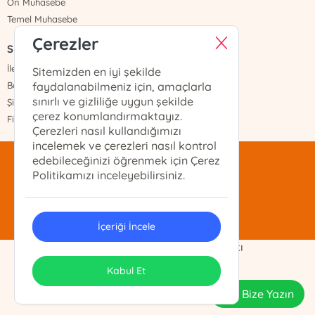
Ön Muhasebe
Temel Muhasebe
Çerezler
Sayfalar
İletişim
Sitemizden en iyi şekilde
Banka Hesapları
faydalanabilmeniz için, amaçlarla
sınırlı ve gizliliğe uygun şekilde
Şifremi Unuttum
çerez konumlandırmaktayız.
Fiyat Listesi
Çerezleri nasıl kullandığımızı
incelemek ve çerezleri nasıl kontrol
edebileceğinizi öğrenmek için Çerez
mentis@mentis.com.tr
Politikamızı inceleyebilirsiniz.
(212)-210-74-74
İçeriği İncele
Demo Ticaret Ltd. Şti. Telif Hakkı
ONSO
Tasarım & Uygulama
Kabul Et
Bize Yazın