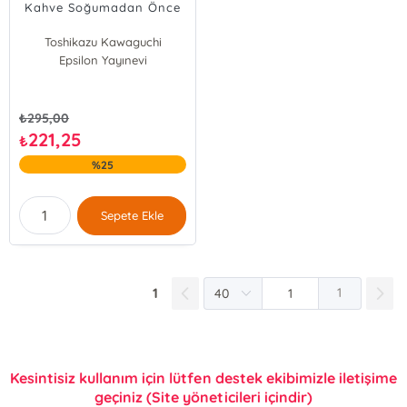
Kahve Soğumadan Önce
Toshikazu Kawaguchi
Epsilon Yayınevi
₺
295,00
221,25
₺
%25
Sepete Ekle
1
1
Kesintisiz kullanım için lütfen destek ekibimizle iletişime
geçiniz (Site yöneticileri içindir)