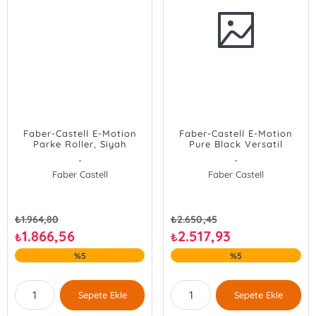
Faber-Castell E-Motion
Faber-Castell E-Motion
Parke Roller, Siyah
Pure Black Versatil
-
-
Faber Castell
Faber Castell
₺
1.964,80
₺
2.650,45
1.866,56
2.517,93
₺
₺
%5
%5
Sepete Ekle
Sepete Ekle