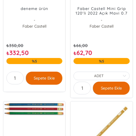
deneme ürün
Faber Castell Mini Grip
120'li 2022 Açık Mavi 0.7
-
-
Faber Castell
Faber Castell
₺
350,00
₺
66,00
332,50
62,70
₺
₺
%5
%5
Sepete Ekle
Sepete Ekle