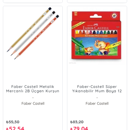
Faber Castell Metalik
Faber-Castell Süper
Mercanlı 2B Üçgen Kurşun
Yıkanabilir Mum Boya 12
Kalem
Renk
-
-
Faber Castell
Faber Castell
₺
55,30
₺
83,20
52,54
79,04
₺
₺