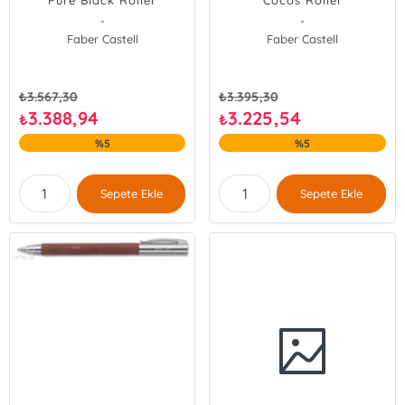
Pure Black Roller
Cocos Roller
-
-
Faber Castell
Faber Castell
₺
3.567,30
₺
3.395,30
3.388,94
3.225,54
₺
₺
%5
%5
Sepete Ekle
Sepete Ekle