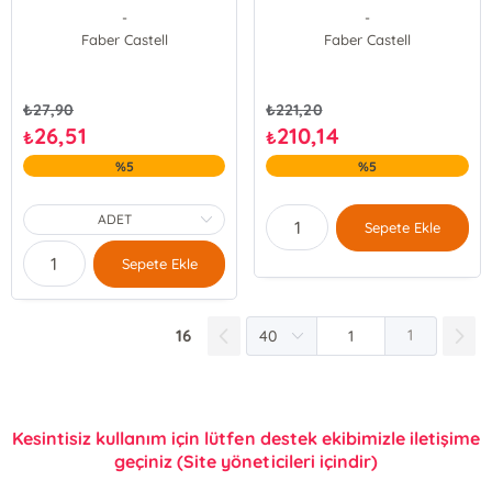
-
-
Faber Castell
Faber Castell
₺
27,90
₺
221,20
26,51
210,14
₺
₺
%5
%5
Sepete Ekle
Sepete Ekle
16
1
Kesintisiz kullanım için lütfen destek ekibimizle iletişime
geçiniz (Site yöneticileri içindir)