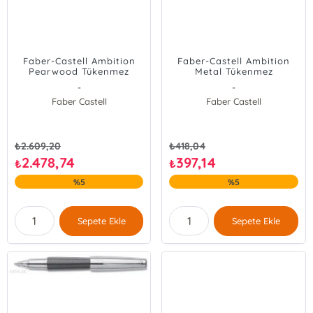
Faber-Castell Ambition
Faber-Castell Ambition
Pearwood Tükenmez
Metal Tükenmez
-
-
Faber Castell
Faber Castell
₺
2.609,20
₺
418,04
2.478,74
397,14
₺
₺
%5
%5
Sepete Ekle
Sepete Ekle