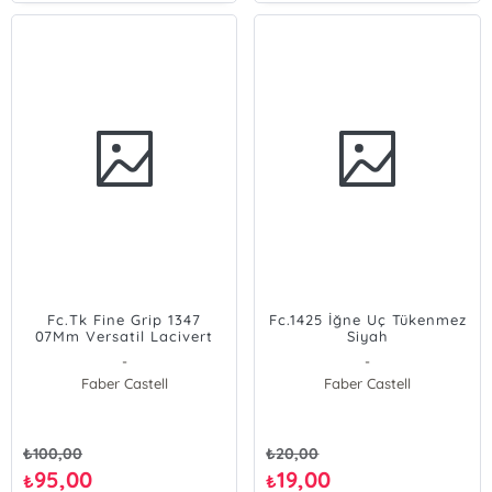
Fc.Tk Fine Grip 1347
Fc.1425 İğne Uç Tükenmez
07Mm Versatil Lacivert
Siyah
-
-
Faber Castell
Faber Castell
₺
100,00
₺
20,00
95,00
19,00
₺
₺