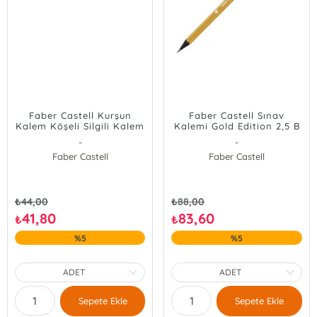
Faber Castell Kurşun
Faber Castell Sınav
Kalem Köşeli Silgili Kalem
Kalemi Gold Edition 2,5 B
12li
-
-
Faber Castell
Faber Castell
₺
44,00
₺
88,00
41,80
83,60
₺
₺
%5
%5
Sepete Ekle
Sepete Ekle