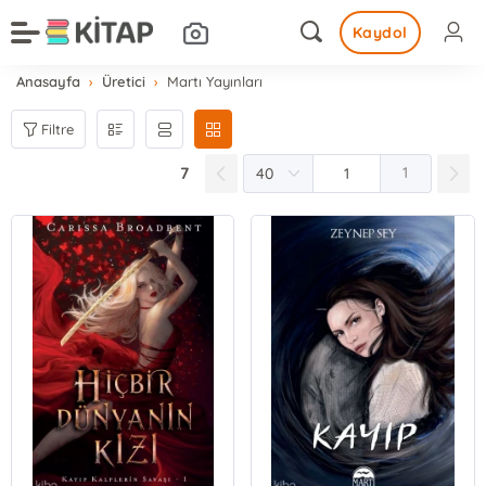
Kaydol
Anasayfa
Üretici
Martı Yayınları
Filtre
7
1