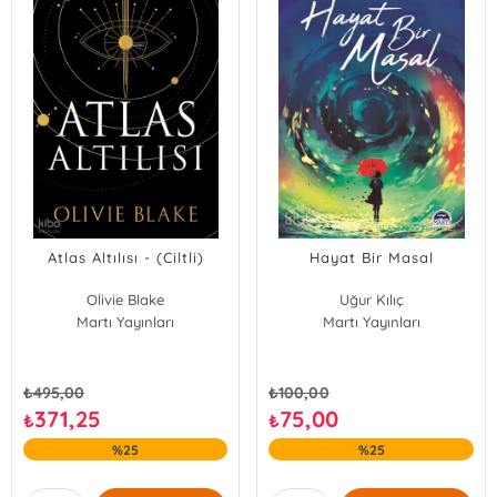
Atlas Altılısı - (Ciltli)
Hayat Bir Masal
Olivie Blake
Uğur Kılıç
Martı Yayınları
Martı Yayınları
₺
495,00
₺
100,00
371,25
75,00
₺
₺
%25
%25