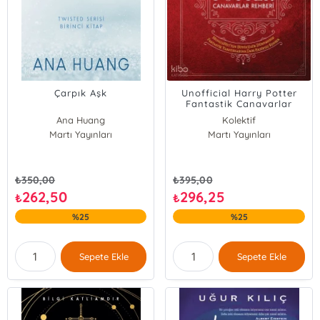
Çarpık Aşk
Unofficial Harry Potter
Fantastik Canavarlar
Rehberi
Ana Huang
Kolektif
Martı Yayınları
Martı Yayınları
₺
350,00
₺
395,00
262,50
296,25
₺
₺
%25
%25
Sepete Ekle
Sepete Ekle