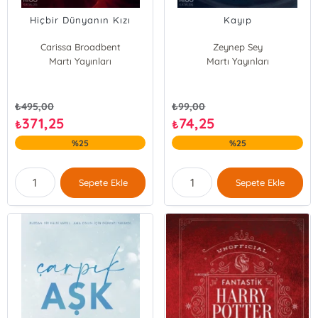
Hiçbir Dünyanın Kızı
Kayıp
Carissa Broadbent
Zeynep Sey
Martı Yayınları
Martı Yayınları
₺
495,00
₺
99,00
371,25
74,25
₺
₺
%25
%25
Sepete Ekle
Sepete Ekle