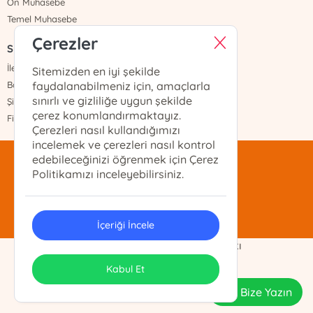
Ön Muhasebe
Temel Muhasebe
Çerezler
Sayfalar
İletişim
Sitemizden en iyi şekilde
Banka Hesapları
faydalanabilmeniz için, amaçlarla
sınırlı ve gizliliğe uygun şekilde
Şifremi Unuttum
çerez konumlandırmaktayız.
Fiyat Listesi
Çerezleri nasıl kullandığımızı
incelemek ve çerezleri nasıl kontrol
edebileceğinizi öğrenmek için Çerez
mentis@mentis.com.tr
Politikamızı inceleyebilirsiniz.
(212)-210-74-74
İçeriği İncele
Demo Ticaret Ltd. Şti. Telif Hakkı
ONSO
Tasarım & Uygulama
Kabul Et
Bize Yazın