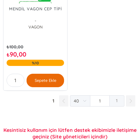
MENDİL VAGON CEP TİPİ
-
VAGON
₺
100,00
90,00
₺
%10
Sepete Ekle
1
1
Kesintisiz kullanım için lütfen destek ekibimizle iletişime
geçiniz (Site yöneticileri içindir)