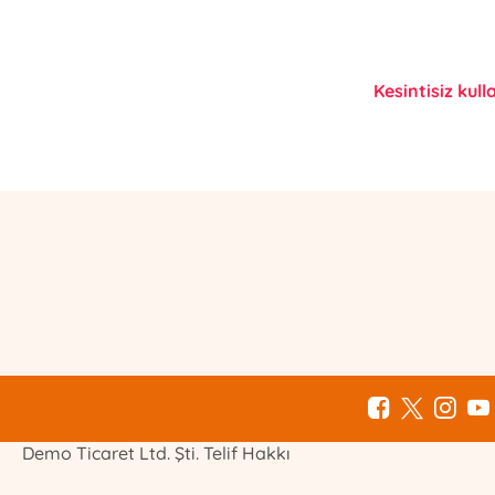
Kesintisiz kull
E-Bülten Kayıt
Güncel bilgiler için kayıt olunuz
Demo Ticaret Ltd. Şti. Telif Hakkı