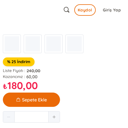
Kaydol
Giriş Yap
% 25 İndirim
240,00
Liste Fiyatı :
60,00
Kazancınız :
180,00
₺
Sepete Ekle