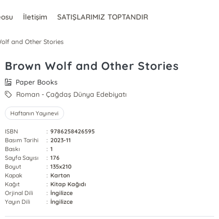
eosu
İletişim
SATIŞLARIMIZ TOPTANDIR
lf and Other Stories
Brown Wolf and Other Stories
Paper Books
Roman - Çağdaş Dünya Edebiyatı
Haftanın Yayınevi
ISBN
:
9786258426595
Basım Tarihi
:
2023-11
Baskı
:
1
Sayfa Sayısı
:
176
Boyut
:
135x210
Kapak
:
Karton
Kağıt
:
Kitap Kağıdı
Orjinal Dili
:
İngilizce
Yayın Dili
:
İngilizce