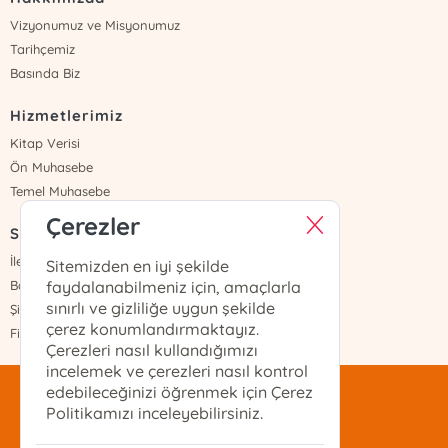
Vizyonumuz ve Misyonumuz
Tarihçemiz
Basında Biz
Hizmetlerimiz
Kitap Verisi
Ön Muhasebe
Temel Muhasebe
Çerezler
Sayfalar
İletişim
Sitemizden en iyi şekilde
Banka Hesapları
faydalanabilmeniz için, amaçlarla
sınırlı ve gizliliğe uygun şekilde
Şifremi Unuttum
çerez konumlandırmaktayız.
Fiyat Listesi
Çerezleri nasıl kullandığımızı
incelemek ve çerezleri nasıl kontrol
edebileceğinizi öğrenmek için Çerez
mentis@mentis.com.tr
Politikamızı inceleyebilirsiniz.
(212)-210-74-74