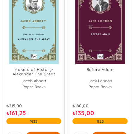
Makers of History-
Before Adam
Alexander The Great
Jacob Abbott
Jack London
Paper Books
Paper Books
₺
215,00
₺
180,00
161,25
135,00
₺
₺
%25
%25