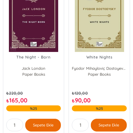
The Night - Born
White Nights
Jack London
Fyodor Mihayloviç Dostoyevski
Paper Books
Paper Books
₺
220,00
₺
120,00
165,00
90,00
₺
₺
%25
%25
Sepete Ekle
Sepete Ekle