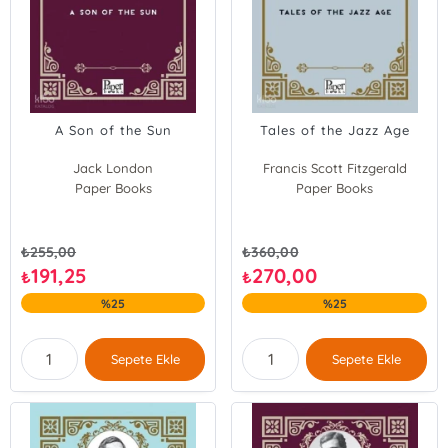
A Son of the Sun
Tales of the Jazz Age
Jack London
Francis Scott Fitzgerald
Paper Books
Paper Books
₺
255,00
₺
360,00
191,25
270,00
₺
₺
%25
%25
Sepete Ekle
Sepete Ekle