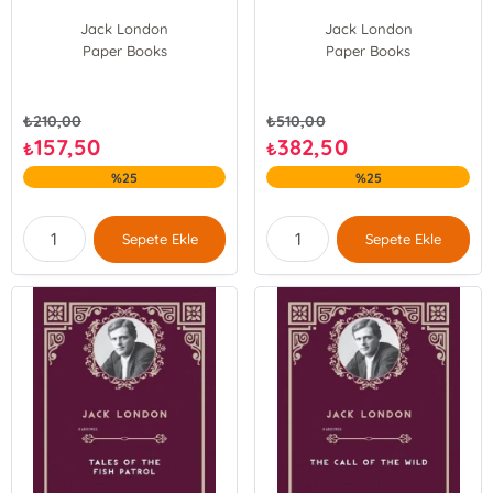
Jack London
Jack London
Paper Books
Paper Books
₺
210,00
₺
510,00
157,50
382,50
₺
₺
%25
%25
Sepete Ekle
Sepete Ekle