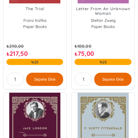
The Trial
Letter From An Unknown
Woman
Franz Kafka
Stefan Zweig
Paper Books
Paper Books
₺
290,00
₺
100,00
217,50
75,00
₺
₺
%25
%25
Sepete Ekle
Sepete Ekle