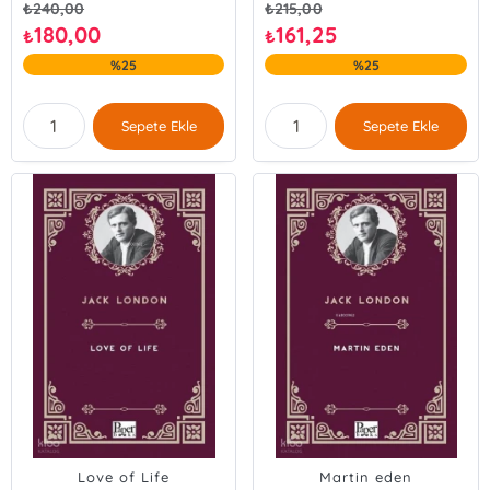
₺
240,00
₺
215,00
180,00
161,25
₺
₺
%25
%25
Sepete Ekle
Sepete Ekle
Love of Life
Martin eden