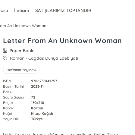
eosu
İletişim
SATIŞLARIMIZ TOPTANDIR
From An Unknown Woman
Letter From An Unknown Woman
Paper Books
Roman - Çağdaş Dünya Edebiyatı
Haftanın Yayınevi
ISBN
:
9786258141757
Basım Tarihi
:
2023-11
Baskı
:
1
Sayfa Sayısı
:
72
Boyut
:
130x210
Kapak
:
Karton
Kağıt
:
Kitap Kağıdı
Yayın Dili
:
Türkçe
Letter from an Unknown Woman is a novella by Stefan Zweig.