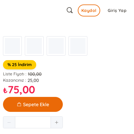
Kaydol
Giriş Yap
% 25 İndirim
100,00
Liste Fiyatı :
25,00
Kazancınız :
75,00
₺
Sepete Ekle