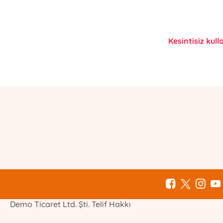
Kesintisiz kull
E-Bülten Kayıt
Güncel bilgiler için kayıt olunuz
Demo Ticaret Ltd. Şti. Telif Hakkı