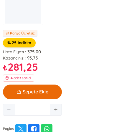
Kargo Ücretsiz
% 25 İndirim
375,00
Liste Fiyatı :
93,75
Kazancınız :
281,25
₺
4
adet satıldı
Sepete Ekle
Paylaş