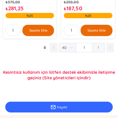
₺
375,00
₺
250,00
281,25
187,50
₺
₺
%25
%25
Sepete Ekle
Sepete Ekle
8
1
Kesintisiz kullanım için lütfen destek ekibimizle iletişime
geçiniz (Site yöneticileri içindir)
E-Bülten Kayıt
Güncel bilgiler için kayıt olunuz
Kaydol