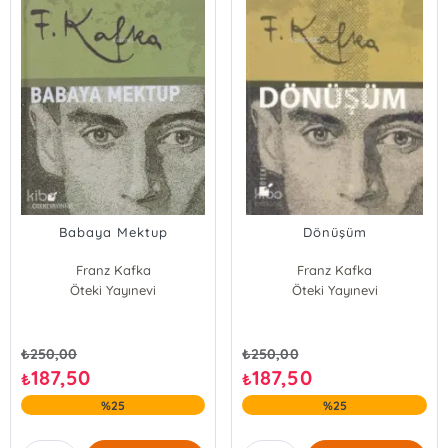
Babaya Mektup
Dönüşüm
Franz Kafka
Franz Kafka
Öteki Yayınevi
Öteki Yayınevi
₺
250,00
₺
250,00
187,50
187,50
₺
₺
%25
%25