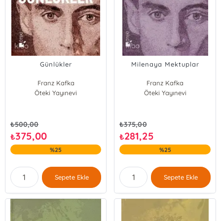
Günlükler
Milenaya Mektuplar
Franz Kafka
Franz Kafka
Öteki Yayınevi
Öteki Yayınevi
₺
500,00
₺
375,00
375,00
281,25
₺
₺
%25
%25
Sepete Ekle
Sepete Ekle