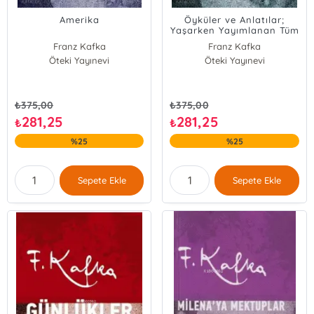
Amerika
Öyküler ve Anlatılar;
Yaşarken Yayımlanan Tüm
Öyküler
Franz Kafka
Franz Kafka
Öteki Yayınevi
Öteki Yayınevi
₺
375,00
₺
375,00
281,25
281,25
₺
₺
%25
%25
Sepete Ekle
Sepete Ekle