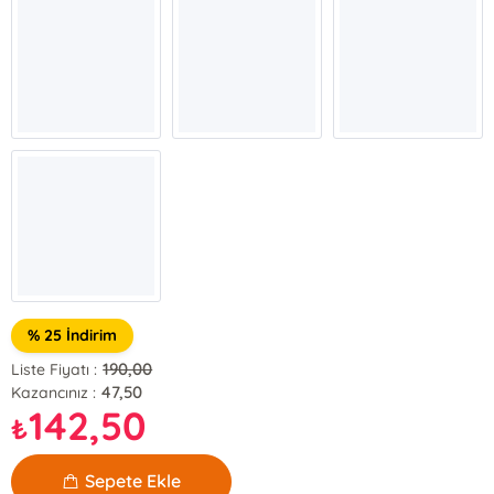
% 25 İndirim
190,00
Liste Fiyatı :
47,50
Kazancınız :
142,50
₺
Sepete Ekle