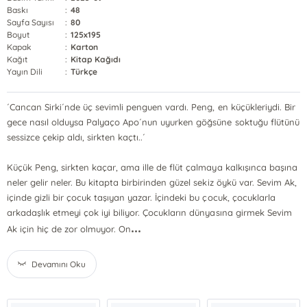
Baskı
:
48
Sayfa Sayısı
:
80
Boyut
:
125x195
Kapak
:
Karton
Kağıt
:
Kitap Kağıdı
Yayın Dili
:
Türkçe
´Cancan Sirki´nde üç sevimli penguen vardı. Peng, en küçükleriydi. Bir
gece nasıl olduysa Palyaço Apo´nun uyurken göğsüne soktuğu flütünü
sessizce çekip aldı, sirkten kaçtı..´
Küçük Peng, sirkten kaçar, ama ille de flüt çalmaya kalkışınca başına
neler gelir neler. Bu kitapta birbirinden güzel sekiz öykü var. Sevim Ak,
içinde gizli bir çocuk taşıyan yazar. İçindeki bu çocuk, çocuklarla
arkadaşlık etmeyi çok iyi biliyor. Çocukların dünyasına girmek Sevim
...
Ak için hiç de zor olmuyor. On
Devamını Oku