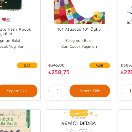
atürkten Küçük
101 Atasözü 101 Öykü
yküler 1
eyman Bulut
Süleyman Bulut
cuk Yayınları
Can Çocuk Yayınları
₺
345,00
₺
305
%25
%25
258,75
22
₺
₺
Sepete Ekle
Sepete Ekle