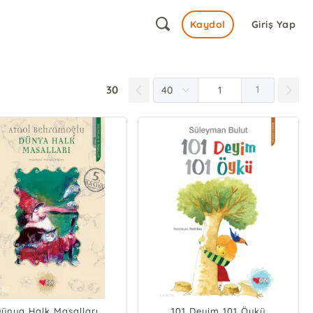
Kaydol
Giriş Yap
30
1
ünya Halk Masalları
101 Deyim 101 Öykü