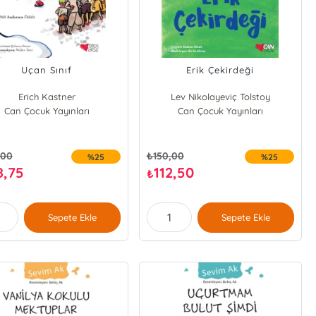
Uçan Sınıf
Erik Çekirdeği
Erich Kastner
Lev Nikolayeviç Tolstoy
Can Çocuk Yayınları
Can Çocuk Yayınları
,00
₺
150,00
%25
%25
8,75
112,50
₺
Sepete Ekle
Sepete Ekle