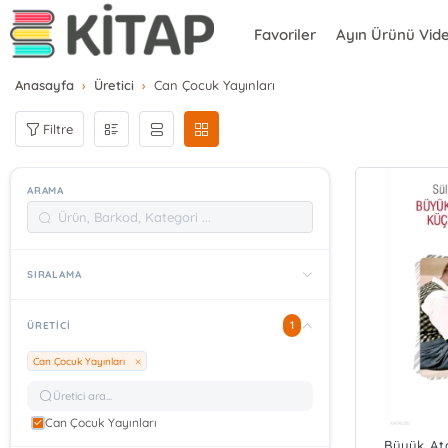
Favoriler
Ayın Ürünü Vid
Anasayfa
Üretici
Can Çocuk Yayınları
Filtre
ARAMA
SIRALAMA
1
ÜRETICI
Can Çocuk Yayınları
Can Çocuk Yayınları
Büyük At