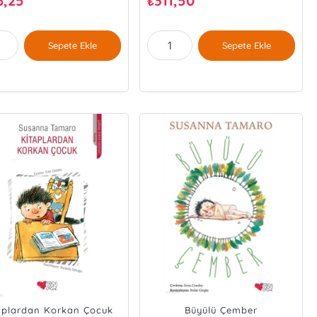
6,25
311,50
₺
Sepete Ekle
Sepete Ekle
aplardan Korkan Çocuk
Büyülü Çember