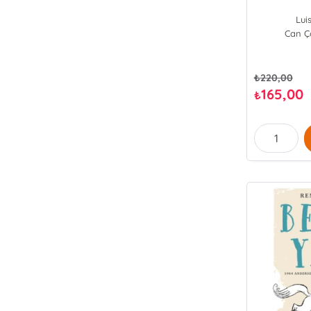
Lui
Can Ço
₺
220,00
165,00
₺