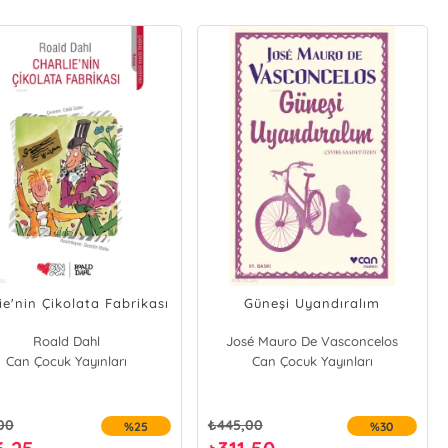
ie'nin Çikolata Fabrikası
Güneşi Uyandıralım
Roald Dahl
José Mauro De Vasconcelos
Can Çocuk Yayınları
Can Çocuk Yayınları
00
₺
445,00
%25
%30