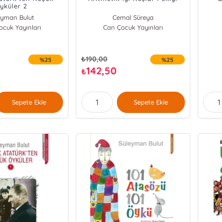
yküler 2
eyman Bulut
Cemal Süreya
cuk Yayınları
Can Çocuk Yayınları
₺
190,00
%25
%25
142,50
₺
Sepete Ekle
Sepete Ekle