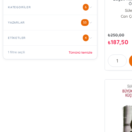
Ö
6
KATEGORİLER
Sül
Can Ço
53
YAZARLAR
₺
250,00
4
ETİKETLER
187,50
₺
1 filtre seçili
Tümünü temizle