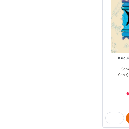
Küçük
Sam
Can Ço