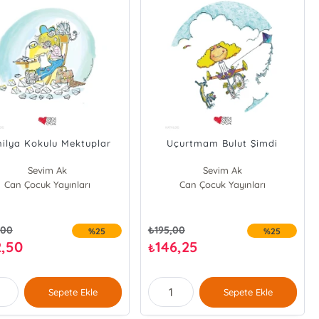
ilya Kokulu Mektuplar
Uçurtmam Bulut Şimdi
Sevim Ak
Sevim Ak
Can Çocuk Yayınları
Can Çocuk Yayınları
,00
₺
195,00
%25
%25
2,50
146,25
₺
Sepete Ekle
Sepete Ekle