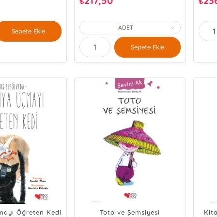
217,50
23
₺
₺
Sepete Ekle
Sepete Ekle
mayı Öğreten Kedi
Toto ve Şemsiyesi
Kit