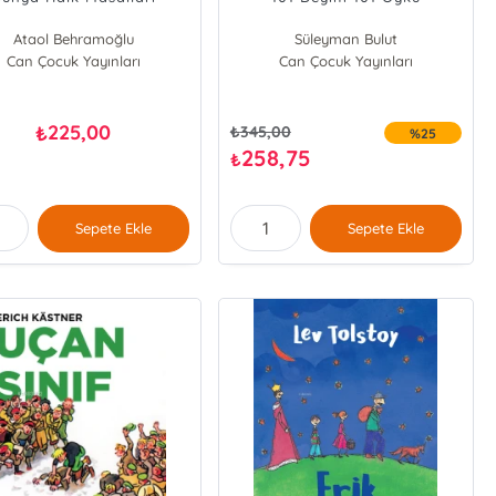
Ataol Behramoğlu
Süleyman Bulut
Can Çocuk Yayınları
Can Çocuk Yayınları
225,00
₺
₺
345,00
%25
258,75
₺
Sepete Ekle
Sepete Ekle