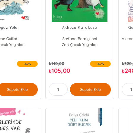
eyaz Yele
Akkuzu Karakuzu
Ge
ne Guillot
Stefano Bordiglioni
cuk Yayınları
Can Çocuk Yayınları
₺
140,00
₺
320
%25
%25
105,00
24
₺
₺
Sepete Ekle
Sepete Ekle