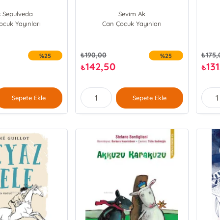
s Sepulveda
Sevim Ak
cuk Yayınları
Can Çocuk Yayınları
₺
190,00
₺
175,
%25
%25
142,50
131
₺
₺
Sepete Ekle
Sepete Ekle