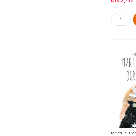
142,50
₺
Martıya Uç