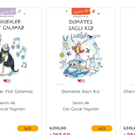
er Flüt Çalamaz
Domates Saçlı Kız
Charl
Sevim Ak
Sevim Ak
cuk Yayınları
Can Çocuk Yayınları
₺
290,00
₺
315,
%25
%25