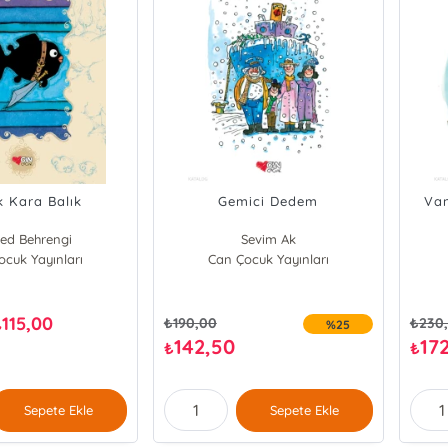
 Kara Balık
Gemici Dedem
Van
ed Behrengi
Sevim Ak
cuk Yayınları
Can Çocuk Yayınları
115,00
₺
₺
190,00
₺
230
%25
142,50
17
₺
₺
Sepete Ekle
Sepete Ekle