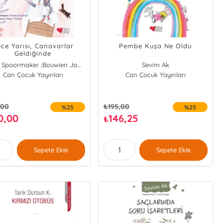
ce Yarısı, Canavarlar
Pembe Kuşa Ne Oldu
Geldiğinde
Victor Spoormaker ;Bouwien Jansen
Sevim Ak
Can Çocuk Yayınları
Can Çocuk Yayınları
,00
₺
195,00
%25
%25
0,00
146,25
₺
Sepete Ekle
Sepete Ekle