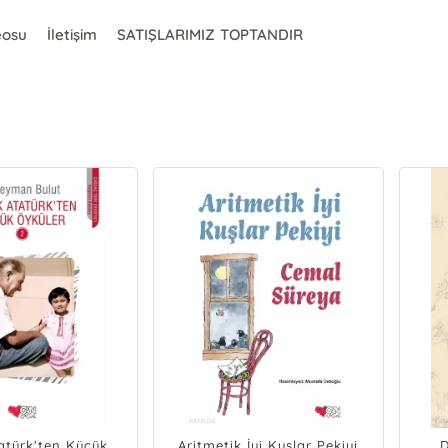
eosu
İletişim
SATIŞLARIMIZ TOPTANDIR
atürk'ten Küçük
Aritmetik İyi Kuşlar Pekiyi
D