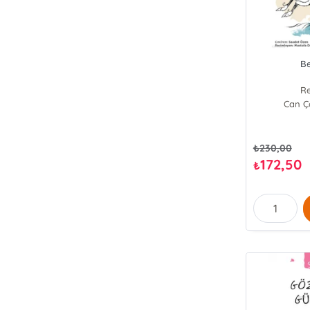
B
Re
Can Ço
₺
230,00
172,50
₺