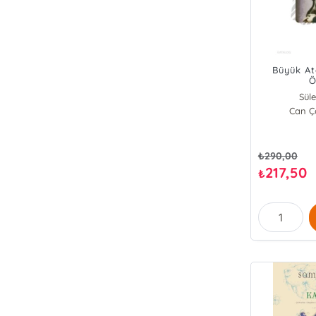
Büyük At
Ö
Sül
Can Ço
₺
290,00
217,50
₺