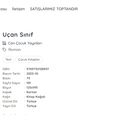
eosu
İletişim
SATIŞLARIMIZ TOPTANDIR
Uçan Sınıf
Can Çocuk Yayınları
Roman
Test
Çocuk Kitapları
ISBN
:
9789755100937
Basım Tarihi
:
2025-10
Baskı
:
79
Sayfa Sayısı
:
101
Boyut
:
125x195
Kapak
:
Karton
Kağıt
:
Kitap Kağıdı
Orjinal Dili
:
Türkçe
Yayın Dili
:
Türkçe