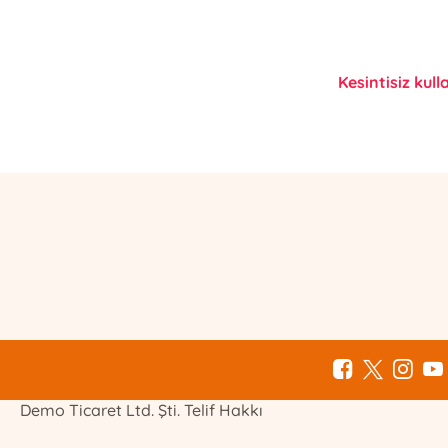
Kesintisiz kull
E-Bülten Kayıt
Güncel bilgiler için kayıt olunuz
Demo Ticaret Ltd. Şti. Telif Hakkı