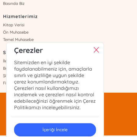
Basında Biz
Hizmetlerimiz
Kitap Verisi
Ön Muhasebe
Temel Muhasebe
Çerezler
Sayfalar
İletişim
Sitemizden en iyi şekilde
Banka Hesapları
faydalanabilmeniz için, amaçlarla
sınırlı ve gizliliğe uygun şekilde
Şifremi Unuttum
çerez konumlandırmaktayız.
Fiyat Listesi
Çerezleri nasıl kullandığımızı
incelemek ve çerezleri nasıl kontrol
edebileceğinizi öğrenmek için Çerez
mentis@mentis.com.tr
Politikamızı inceleyebilirsiniz.
(212)-210-74-74
İçeriği İncele