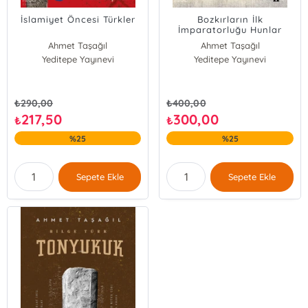
İslamiyet Öncesi Türkler
Bozkırların İlk
İmparatorluğu Hunlar
Ahmet Taşağıl
Ahmet Taşağıl
Yeditepe Yayınevi
Pelin Çift
Yeditepe Yayınevi
₺
290,00
₺
400,00
217,50
300,00
₺
₺
%25
%25
Sepete Ekle
Sepete Ekle