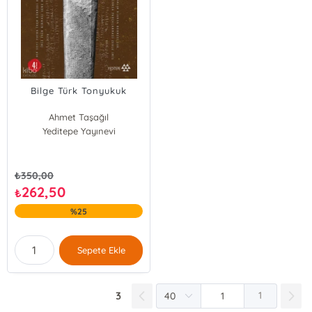
Bilge Türk Tonyukuk
Ahmet Taşağıl
Yeditepe Yayınevi
₺
350,00
262,50
₺
%25
Sepete Ekle
3
1