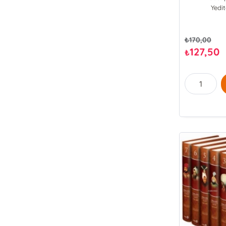
Yedi
₺
170,00
127,50
₺