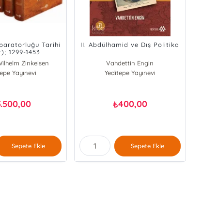
paratorluğu Tarihi
II. Abdülhamid ve Dış Politika
t); 1299-1453
ilhelm Zinkeisen
Vahdettin Engin
tepe Yayınevi
Yeditepe Yayınevi
5.500,00
400,00
₺
Sepete Ekle
Sepete Ekle