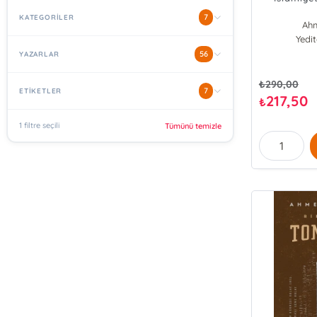
7
KATEGORİLER
Ahm
Yedi
56
YAZARLAR
₺
290,00
7
ETİKETLER
217,50
₺
1 filtre seçili
Tümünü temizle