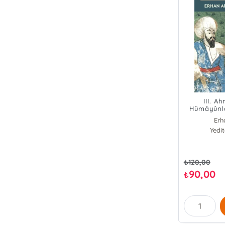
III. A
Hümâyûnla
Erh
Yedi
₺
120,00
90,00
₺