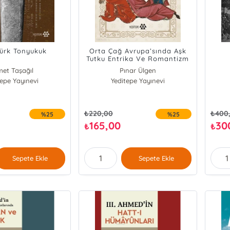
Türk Tonyukuk
Orta Çağ Avrupa’sında Aşk
Tutku Entrika Ve Romantizm
et Taşağıl
Pınar Ülgen
tepe Yayınevi
Yeditepe Yayınevi
₺
220,00
₺
400
%25
%25
165,00
30
₺
₺
Sepete Ekle
Sepete Ekle