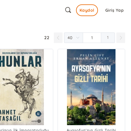
Kaydol
Giriş Yap
22
1
ırların İlk İmparatorluğu
Ayasofya'nın Gizli Tarihi