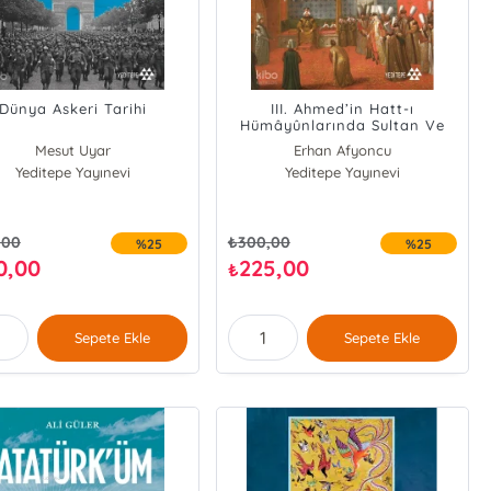
Dünya Askeri Tarihi
III. Ahmed’in Hatt-ı
Hümâyûnlarında Sultan Ve
Diplomasi
Mesut Uyar
Erhan Afyoncu
Yeditepe Yayınevi
Yeditepe Yayınevi
,00
₺
300,00
%25
%25
0,00
225,00
₺
Sepete Ekle
Sepete Ekle