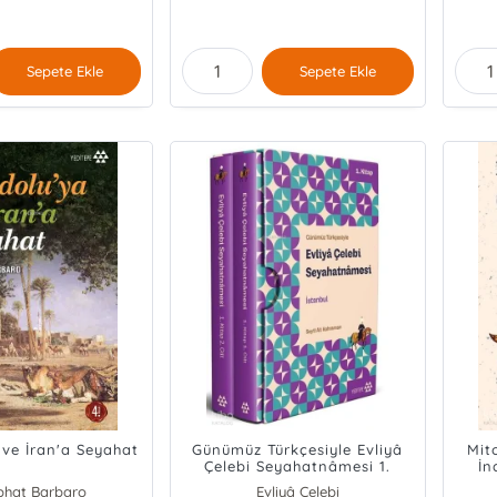
Sepete Ekle
Sepete Ekle
 ve İran'a Seyahat
Günümüz Türkçesiyle Evliyâ
Mito
Çelebi Seyahatnâmesi 1.
İn
Kitap 2 Cilt Ciltli (Kutulu)
phat Barbaro
Evliyâ Çelebi