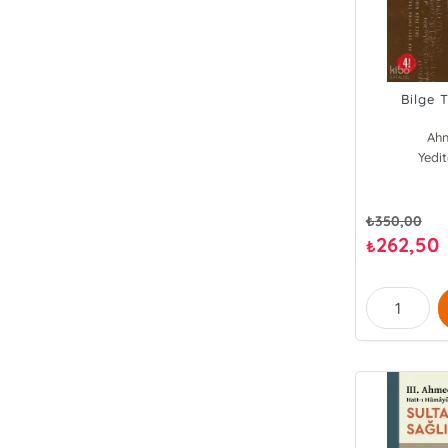
Bilge 
Ahm
Yedi
₺
350,00
262,50
₺