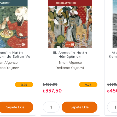
hmed’in Hatt-ı
III. Ahmed’in Hatt-ı
At
rında Sultan Ve
Hümâyûnları
Kema
Sağlık
an Afyoncu
Erhan Afyoncu
tepe Yayınevi
Yeditepe Yayınevi
₺
450,00
₺
600
%25
%25
337,50
45
₺
₺
Sepete Ekle
Sepete Ekle