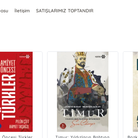
eosu
İletişim
SATIŞLARIMIZ TOPTANDIR
t Öncesi Türkler
Timur; Yıldızların Bahtına
Bozk