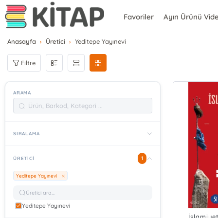
Favoriler
Ayın Ürünü Vid
Anasayfa
Üretici
Yeditepe Yayınevi
Filtre
ARAMA
SIRALAMA
1
ÜRETICI
Yeditepe Yayınevi
Yeditepe Yayınevi
İslamiye