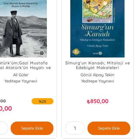
atürk'üm;Gazi Mustafa
Sîmurg'un Kanadı; Mitoloji ve
l Atatürk’ün Hayatı ve
Edebiyat Makaleleri
Kişiliği
Ali Güler
Gönül Alpay Tekin
Yeditepe Yayınevi
Yeditepe Yayınevi
850,00
₺
,00
%25
0,00
Sepete Ekle
Sepete Ekle