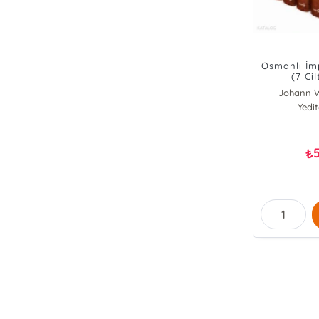
Osmanlı İm
(7 Cil
Johann W
Yedi
₺