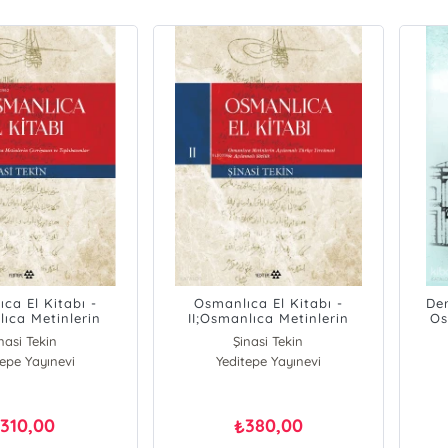
ca El Kitabı -
Osmanlıca El Kitabı -
De
lıca Metinlerin
II;Osmanlıca Metinlerin
Os
ı ve Tıpkıbasımlar
Çevriyazısı ve Tıpkıbasımlar
nasi Tekin
Şinasi Tekin
tepe Yayınevi
Yeditepe Yayınevi
310,00
380,00
₺
₺