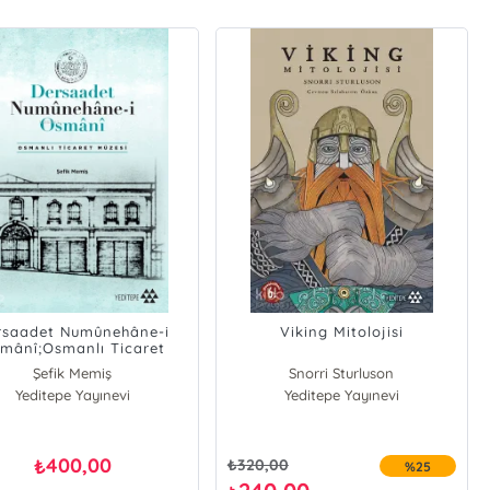
rsaadet Numûnehâne-i
Viking Mitolojisi
mânî;Osmanlı Ticaret
Müzesi
Şefik Memiş
Snorri Sturluson
Yeditepe Yayınevi
Yeditepe Yayınevi
400,00
₺
₺
320,00
%25