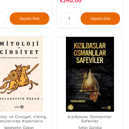
240,00
₺
Sepete Ekle
Sepete Ekle
loji ve Cinsiyet; Viking
Kızılbaşlar Osmanlılar
ançlarında Kadınların
Safevîler
Tarihi
Selahattin Özkan
Tufan Gündüz