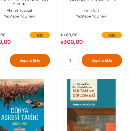
Hunlar
Ahmet Taşağıl
Pelin Çift
Yeditepe Yayınevi
Yeditepe Yayınevi
Erhan Altunay
,00
₺
400,00
%25
%25
0,00
300,00
₺
Sepete Ekle
Sepete Ekle