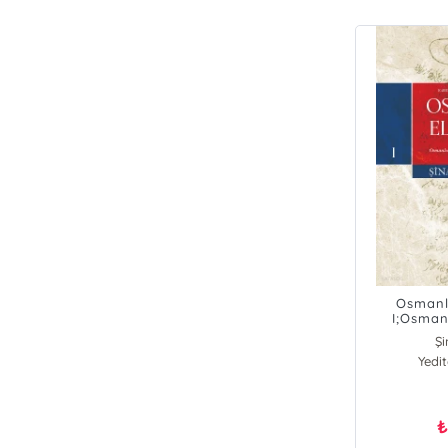
Osmanlı
I;Osman
Çevriyazıs
Şi
Yedi