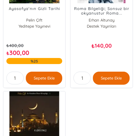
Ayasofya'nın Gizli Tarihi
Roma Bilgeliği; Sonsuz bir
okyanustur Roma...
Pelin Çift
Erhan Altunay
Yeditepe Yayınevi
Erhan Altunay
Destek Yayınları
140,00
₺
₺
400,00
300,00
₺
%25
Sepete Ekle
Sepete Ekle