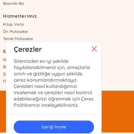
Basında Biz
Hizmetlerimiz
Kitap Verisi
Ön Muhasebe
Temel Muhasebe
Çerezler
Sayfalar
İletişim
Sitemizden en iyi şekilde
Banka Hesapları
faydalanabilmeniz için, amaçlarla
sınırlı ve gizliliğe uygun şekilde
Şifremi Unuttum
çerez konumlandırmaktayız.
Fiyat Listesi
Çerezleri nasıl kullandığımızı
incelemek ve çerezleri nasıl kontrol
edebileceğinizi öğrenmek için Çerez
mentis@mentis.com.tr
Politikamızı inceleyebilirsiniz.
(212)-210-74-74
İçeriği İncele