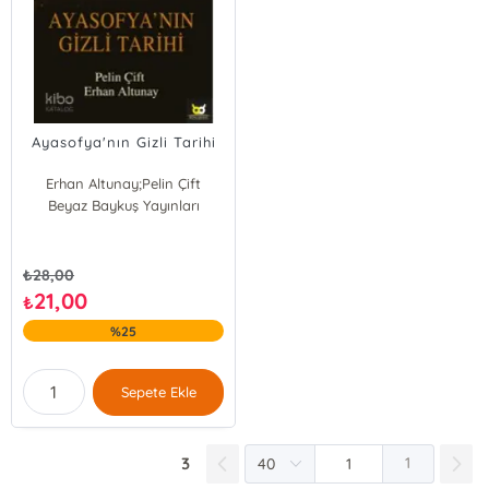
Ayasofya'nın Gizli Tarihi
Erhan Altunay;Pelin Çift
Beyaz Baykuş Yayınları
Erhan Altunay
Pelin Çift
₺
28,00
21,00
₺
%25
Sepete Ekle
3
1