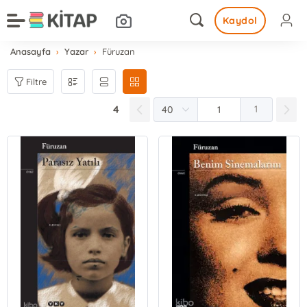
Kaydol
Anasayfa
Yazar
Füruzan
Filtre
4
1