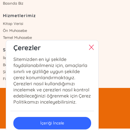
Basında Biz
Hizmetlerimiz
Kitap Verisi
Ön Muhasebe
Temel Muhasebe
Çerezler
Sayfalar
İletişim
Sitemizden en iyi şekilde
Banka Hesapları
faydalanabilmeniz için, amaçlarla
sınırlı ve gizliliğe uygun şekilde
Şifremi Unuttum
çerez konumlandırmaktayız.
Fiyat Listesi
Çerezleri nasıl kullandığımızı
incelemek ve çerezleri nasıl kontrol
edebileceğinizi öğrenmek için Çerez
mentis@mentis.com.tr
Politikamızı inceleyebilirsiniz.
(212)-210-74-74
İçeriği İncele