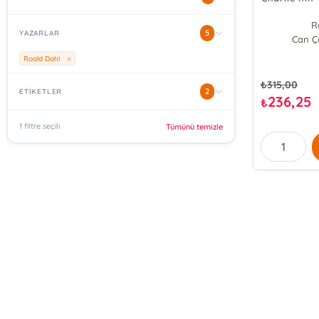
R
5
YAZARLAR
Can Ço
Roald Dahl
₺
315,00
2
ETİKETLER
236,25
₺
1 filtre seçili
Tümünü temizle