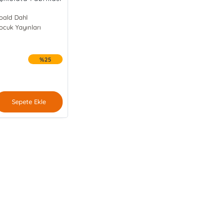
oald Dahl
cuk Yayınları
%25
Sepete Ekle