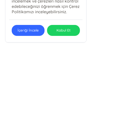
incelemek ve çerezleri nasıl kontrol
edebileceğinizi öğrenmek için Çerez
Politikamızı inceleyebilirsiniz.
İçeriği İncele
Kabul Et
Kesintisiz kull
E-Bülten Kayıt
Güncel bilgiler için kayıt olunuz
Demo Ticaret Ltd Şti
Demo Ticaret Site Alt Başlığı