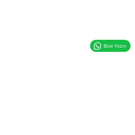
Bize Yazın
icileri içindir)
Kaydol
Sayfalar
İletişim