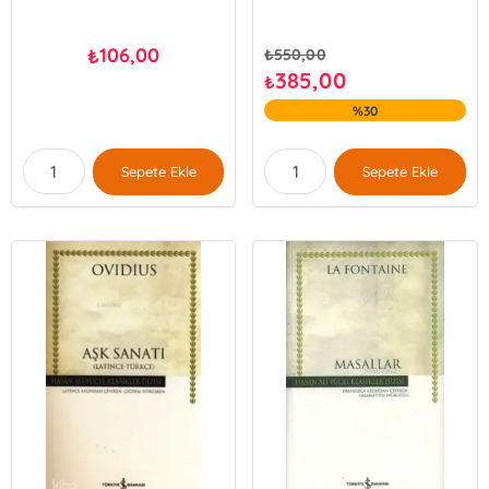
106,00
₺
₺
550,00
385,00
₺
%30
Sepete Ekle
Sepete Ekle