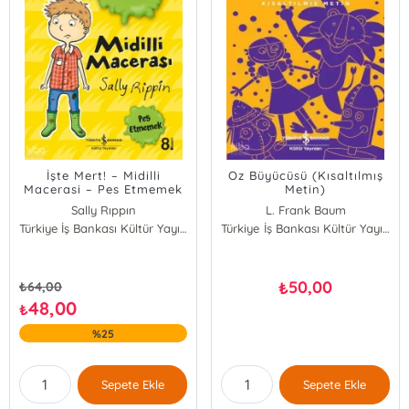
İşte Mert! – Midilli
Oz Büyücüsü (Kısaltılmış
Macerasi – Pes Etmemek
Metin)
Sally Rıppın
L. Frank Baum
Türkiye İş Bankası Kültür Yayınları
Türkiye İş Bankası Kültür Yayınları
50,00
₺
₺
64,00
48,00
₺
%25
Sepete Ekle
Sepete Ekle