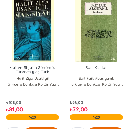
Mai ve Siyah (Günümüz
Son Kuşlar
Türkçesiyle) Türk
Edebiyatı Klasikleri - 10
Halit Ziya Uşaklıgil
Sait Faik Abasıyanık
Türkiye İş Bankası Kültür Yayınları
Türkiye İş Bankası Kültür Yayınları
₺
108,00
₺
96,00
81,00
72,00
₺
₺
%25
%25