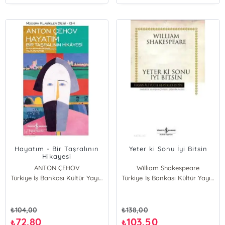
Hayatım - Bir Taşralının
Yeter ki Sonu İyi Bitsin
Hikayesi
ANTON ÇEHOV
William Shakespeare
Türkiye İş Bankası Kültür Yayınları
Türkiye İş Bankası Kültür Yayınları
₺
104,00
₺
138,00
72,80
103,50
₺
₺