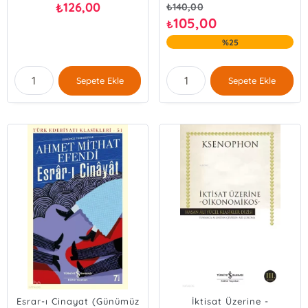
126,00
₺
₺
140,00
105,00
₺
%25
Sepete Ekle
Sepete Ekle
Esrar-ı Cinayat (Günümüz
İktisat Üzerine -