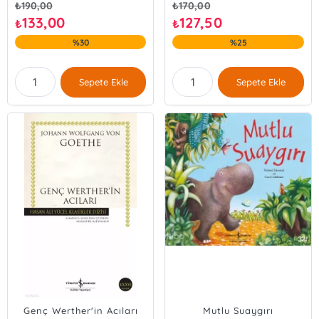
₺
190,00
₺
170,00
133,00
127,50
₺
₺
%30
%25
Sepete Ekle
Sepete Ekle
Genç Werther'in Acıları
Mutlu Suaygırı