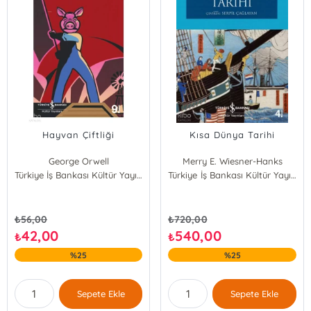
Hayvan Çiftliği
Kısa Dünya Tarihi
George Orwell
Merry E. Wiesner-Hanks
Türkiye İş Bankası Kültür Yayınları
Türkiye İş Bankası Kültür Yayınları
₺
56,00
₺
720,00
42,00
540,00
₺
₺
%25
%25
Sepete Ekle
Sepete Ekle