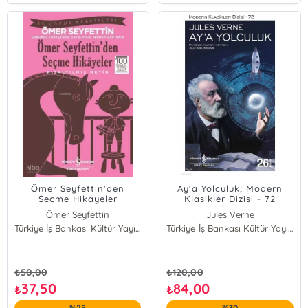
Ömer Seyfettin'den
Ay'a Yolculuk; Modern
Seçme Hikayeler
Klasikler Dizisi - 72
Ömer Seyfettin
Jules Verne
Türkiye İş Bankası Kültür Yayınları
Türkiye İş Bankası Kültür Yayınları
₺
50,00
₺
120,00
37,50
84,00
₺
₺
%25
%30