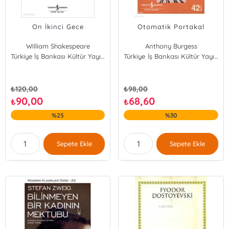
On İkinci Gece
Otomatik Portakal
William Shakespeare
Anthony Burgess
Türkiye İş Bankası Kültür Yayınları
Türkiye İş Bankası Kültür Yayınları
₺
120,00
₺
98,00
90,00
68,60
₺
₺
%25
%30
Sepete Ekle
Sepete Ekle