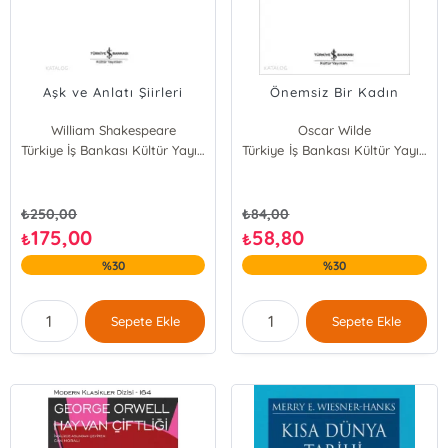
Aşk ve Anlatı Şiirleri
Önemsiz Bir Kadın
William Shakespeare
Oscar Wilde
Türkiye İş Bankası Kültür Yayınları
Türkiye İş Bankası Kültür Yayınları
₺
250,00
₺
84,00
175,00
58,80
₺
₺
%30
%30
Sepete Ekle
Sepete Ekle