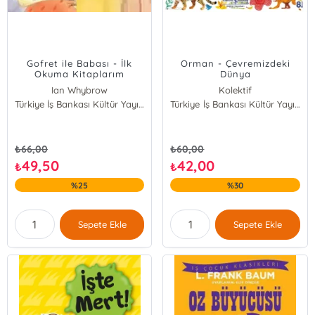
Gofret ile Babası - İlk
Orman - Çevremizdeki
Okuma Kitaplarım
Dünya
Ian Whybrow
Kolektif
Türkiye İş Bankası Kültür Yayınları
Türkiye İş Bankası Kültür Yayınları
₺
66,00
₺
60,00
49,50
42,00
₺
₺
%25
%30
Sepete Ekle
Sepete Ekle