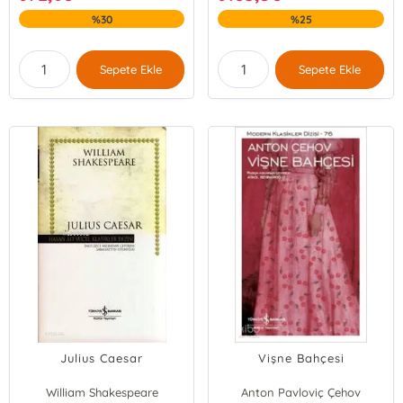
%30
%25
Sepete Ekle
Sepete Ekle
Julius Caesar
Vişne Bahçesi
William Shakespeare
Anton Pavloviç Çehov