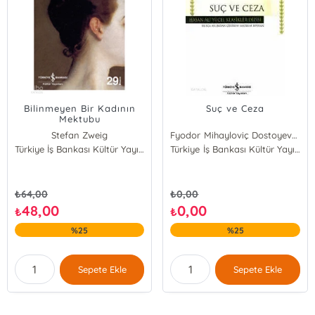
Bilinmeyen Bir Kadının
Suç ve Ceza
Mektubu
Stefan Zweig
Fyodor Mihayloviç Dostoyevski
Türkiye İş Bankası Kültür Yayınları
Türkiye İş Bankası Kültür Yayınları
₺
64,00
₺
0,00
48,00
0,00
₺
₺
%25
%25
Sepete Ekle
Sepete Ekle