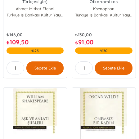
Türkçesiyle)
Oikonomikos
Ahmet Mithat Efendi
Ksenophon
Türkiye İş Bankası Kültür Yayınları
Türkiye İş Bankası Kültür Yayınları
₺
146,00
₺
130,00
109,50
91,00
₺
₺
%25
%30
Sepete Ekle
Sepete Ekle