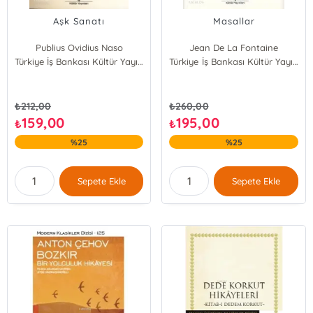
Aşk Sanatı
Masallar
Publius Ovidius Naso
Jean De La Fontaine
Türkiye İş Bankası Kültür Yayınları
Türkiye İş Bankası Kültür Yayınları
₺
212,00
₺
260,00
159,00
195,00
₺
₺
%25
%25
Sepete Ekle
Sepete Ekle