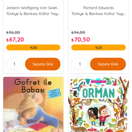
Johann Wolfgang Von Goethe
Richard Edwards
Türkiye İş Bankası Kültür Yayınları
Türkiye İş Bankası Kültür Yayınları
₺
96,00
₺
94,00
67,20
70,50
₺
₺
%30
%25
Sepete Ekle
Sepete Ekle