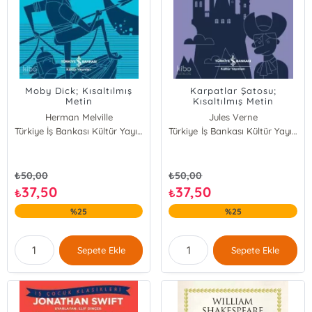
Moby Dick; Kısaltılmış
Karpatlar Şatosu;
Metin
Kısaltılmış Metin
Herman Melville
Jules Verne
Türkiye İş Bankası Kültür Yayınları
Türkiye İş Bankası Kültür Yayınları
₺
50,00
₺
50,00
37,50
37,50
₺
₺
%25
%25
Sepete Ekle
Sepete Ekle