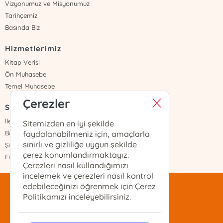
Vizyonumuz ve Misyonumuz
Tarihçemiz
Basında Biz
Hizmetlerimiz
Kitap Verisi
Ön Muhasebe
Temel Muhasebe
Çerezler
Sayfalar
İletişim
Sitemizden en iyi şekilde
Banka Hesapları
faydalanabilmeniz için, amaçlarla
sınırlı ve gizliliğe uygun şekilde
Şifremi Unuttum
çerez konumlandırmaktayız.
Fiyat Listesi
Çerezleri nasıl kullandığımızı
incelemek ve çerezleri nasıl kontrol
edebileceğinizi öğrenmek için Çerez
mentis@mentis.com.tr
Politikamızı inceleyebilirsiniz.
(212)-210-74-74