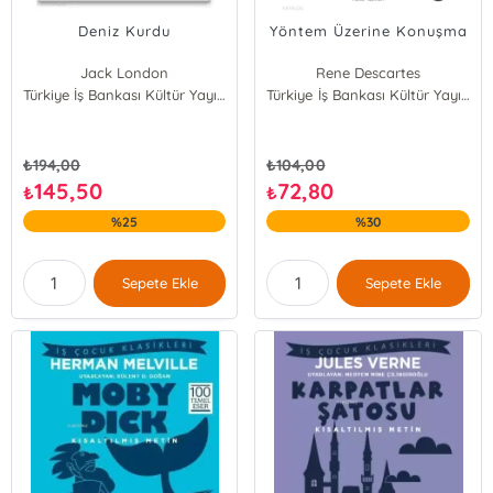
Deniz Kurdu
Yöntem Üzerine Konuşma
Jack London
Rene Descartes
Türkiye İş Bankası Kültür Yayınları
Türkiye İş Bankası Kültür Yayınları
₺
194,00
₺
104,00
145,50
72,80
₺
₺
%25
%30
Sepete Ekle
Sepete Ekle