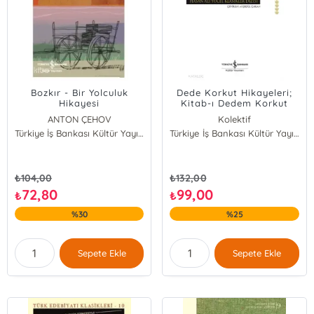
Bozkır - Bir Yolculuk
Dede Korkut Hikayeleri;
Hikayesi
Kitab-ı Dedem Korkut
ANTON ÇEHOV
Kolektif
Türkiye İş Bankası Kültür Yayınları
Türkiye İş Bankası Kültür Yayınları
₺
104,00
₺
132,00
72,80
99,00
₺
₺
%30
%25
Sepete Ekle
Sepete Ekle