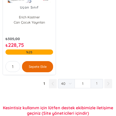
Uçan Sınıf
Erich Kastner
Can Çocuk Yayınları
₺
305,00
228,75
₺
%25
Sepete Ekle
1
1
Kesintisiz kullanım için lütfen destek ekibimizle iletişime
geçiniz (Site yöneticileri içindir)