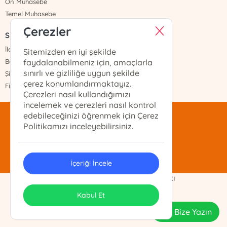
Ön Muhasebe
Temel Muhasebe
Çerezler
Sayfalar
İletişim
Sitemizden en iyi şekilde
Banka Hesapları
faydalanabilmeniz için, amaçlarla
sınırlı ve gizliliğe uygun şekilde
Şifremi Unuttum
çerez konumlandırmaktayız.
Fiyat Listesi
Çerezleri nasıl kullandığımızı
incelemek ve çerezleri nasıl kontrol
edebileceğinizi öğrenmek için Çerez
mentis@mentis.com.tr
Politikamızı inceleyebilirsiniz.
(212)-210-74-74
İçeriği İncele
Demo Ticaret Ltd. Şti. Telif Hakkı
ONSO
Tasarım & Uygulama
Kabul Et
Bize Yazın