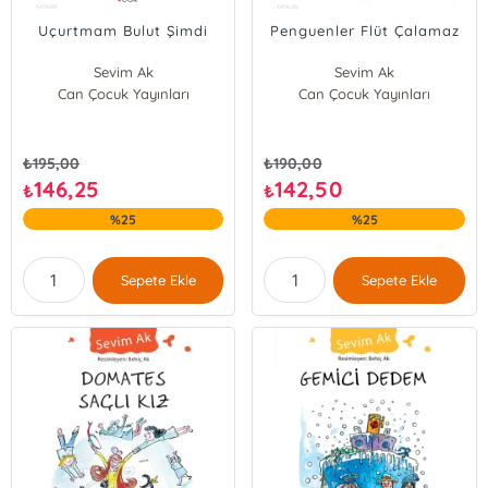
Uçurtmam Bulut Şimdi
Penguenler Flüt Çalamaz
Sevim Ak
Sevim Ak
Can Çocuk Yayınları
Can Çocuk Yayınları
₺
195,00
₺
190,00
146,25
142,50
₺
₺
%25
%25
Sepete Ekle
Sepete Ekle