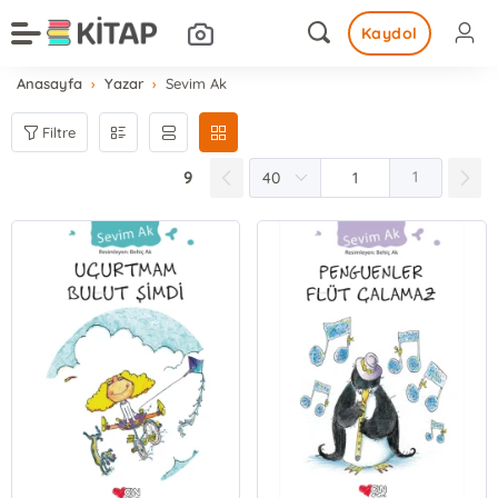
Kaydol
Anasayfa
Yazar
Sevim Ak
Filtre
9
1