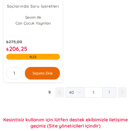
Saçlarında Soru İşaretleri
Sevim Ak
Can Çocuk Yayınları
₺
275,00
206,25
₺
%25
Sepete Ekle
9
1
Kesintisiz kullanım için lütfen destek ekibimizle iletişime
geçiniz (Site yöneticileri içindir)