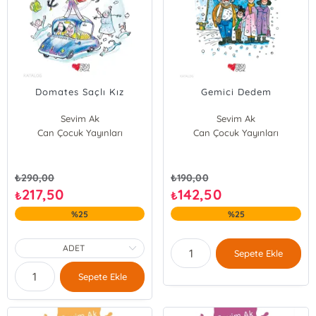
Domates Saçlı Kız
Gemici Dedem
Sevim Ak
Sevim Ak
Can Çocuk Yayınları
Can Çocuk Yayınları
₺
290,00
₺
190,00
217,50
142,50
₺
₺
%25
%25
Sepete Ekle
Sepete Ekle