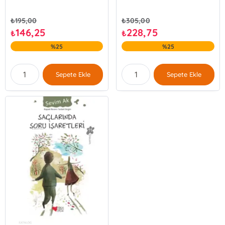
₺
195,00
₺
305,00
146,25
228,75
₺
₺
%25
%25
Sepete Ekle
Sepete Ekle