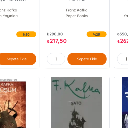
anz Kafka
Franz Kafka
n Yayınları
Paper Books
Ya
₺
290,00
₺
350
%30
%25
217,50
26
₺
₺
Sepete Ekle
Sepete Ekle