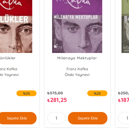
ünlükler
Milenaya Mektuplar
anz Kafka
Franz Kafka
ki Yayınevi
Öteki Yayınevi
₺
375,00
₺
250
%25
%25
281,25
18
₺
₺
Sepete Ekle
Sepete Ekle