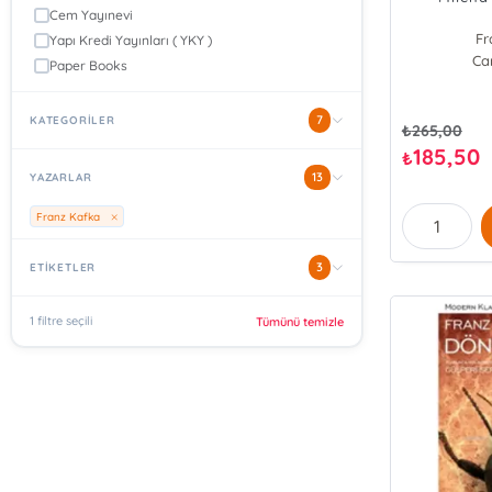
Cem Yayınevi
Fr
Yapı Kredi Yayınları ( YKY )
Ca
Paper Books
7
KATEGORİLER
₺
265,00
185,50
₺
13
YAZARLAR
Franz Kafka
3
ETİKETLER
1 filtre seçili
Tümünü temizle