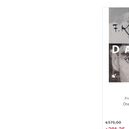
Fr
Öte
₺
375,00