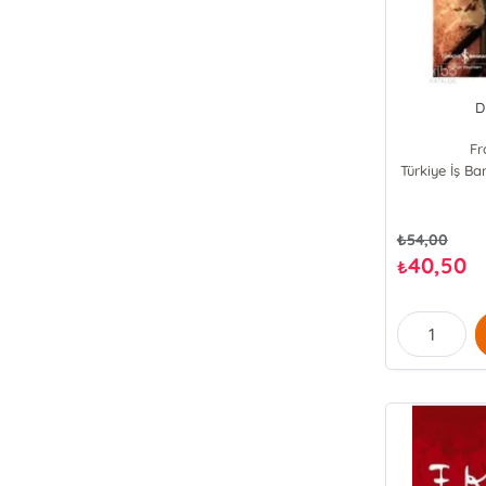
D
Fr
Türkiye İş Ba
₺
54,00
40,50
₺