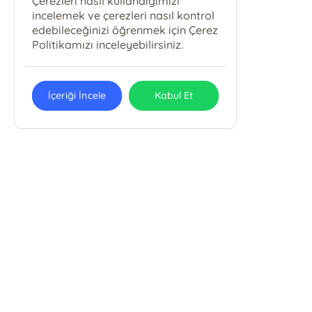
Çerezleri nasıl kullandığımızı
incelemek ve çerezleri nasıl kontrol
edebileceğinizi öğrenmek için Çerez
Politikamızı inceleyebilirsiniz.
İçeriği İncele
Kabul Et
Kesintisiz kull
E-Bülten Kayıt
Güncel bilgiler için kayıt olunuz
Demo Ticaret Ltd Şti
Demo Ticaret Site Alt Başlığı