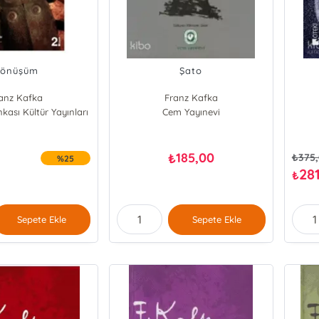
önüşüm
Şato
anz Kafka
Franz Kafka
nkası Kültür Yayınları
Cem Yayınevi
185,00
₺
₺
375
%25
28
₺
Sepete Ekle
Sepete Ekle