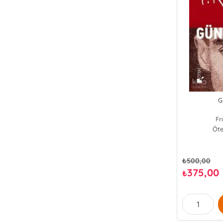
G
Fr
Öte
₺
500,00
375,00
₺