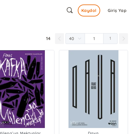
Kaydol
Giriş Yap
14
1
Milena’ya Mektuplar
Dava