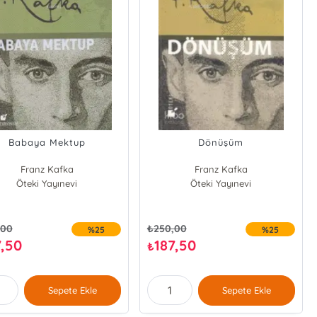
Babaya Mektup
Dönüşüm
Franz Kafka
Franz Kafka
Öteki Yayınevi
Öteki Yayınevi
,00
₺
250,00
%25
%25
7,50
187,50
₺
Sepete Ekle
Sepete Ekle