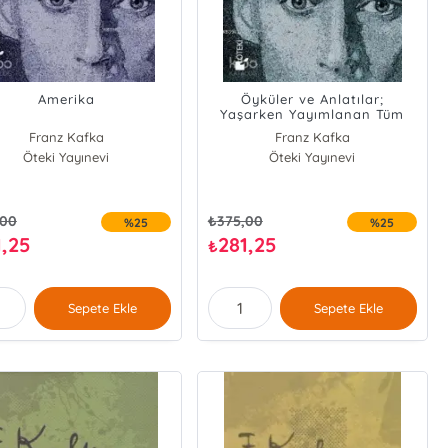
Amerika
Öyküler ve Anlatılar;
Yaşarken Yayımlanan Tüm
Öyküler
Franz Kafka
Franz Kafka
Öteki Yayınevi
Öteki Yayınevi
,00
₺
375,00
%25
%25
1,25
281,25
₺
Sepete Ekle
Sepete Ekle