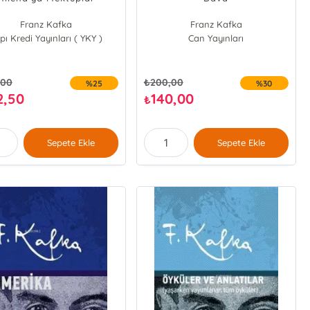
Franz Kafka
Franz Kafka
pı Kredi Yayınları ( YKY )
Can Yayınları
,00
₺
200,00
%25
%30
2,50
140,00
₺
Sepete Ekle
Sepete Ekle